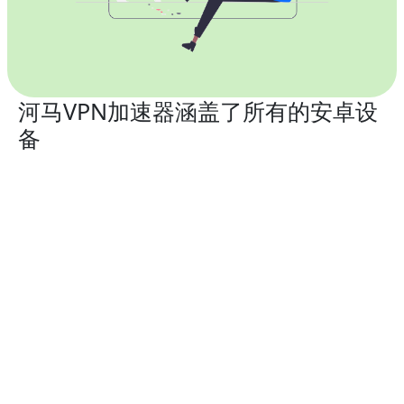
河马VPN加速器涵盖了所有的安卓设
备
河马VPN加速器
完美兼容所有安卓智能手机和平板电脑。
智能手机：
支持
华为，OPPO，VIVO，荣耀HONOR，小米，金立，
魅族，努比亚，一加，联想
，
三星Galaxy
，
诺基亚
，
索尼
Xperia
，
LG，摩托罗拉
，
谷歌Pixel
，
BlackBerry
，
HTC
... 或任何其他安卓手机
平板电脑：
兼容
小米平板5pro, 荣耀平板V6，小米平板4plus，华为